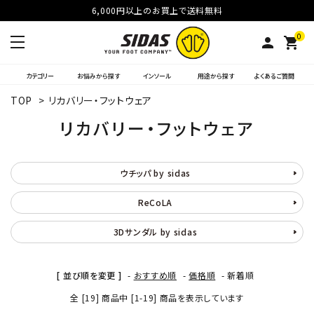
6,000円以上のお買上で送料無料
0
person
shopping_cart
カテゴリー
お悩みから探す
インソール
用途から探す
よくあるご質問
TOP
>
リカバリー・フットウェア
リカバリー・フットウェア
ウチッパ by sidas
ReCoLA
3Dサンダル by sidas
[ 並び順を変更 ]
-
おすすめ順
-
価格順
-
新着順
全 [19] 商品中 [1-19] 商品を表示しています