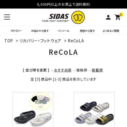
6,000円以上のお買上で送料無料
0
person
shopping_cart
カテゴリー
お悩みから探す
インソール
用途から探す
よくあるご質問
TOP
>
リカバリー・フットウェア
>
ReCoLA
ReCoLA
[ 並び順を変更 ]
-
おすすめ順
-
価格順
-
新着順
全 [3] 商品中 [1-3] 商品を表示しています