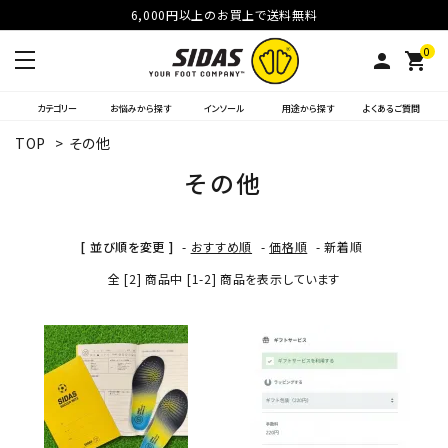
6,000円以上のお買上で送料無料
0
person
shopping_cart
カテゴリー
お悩みから探す
インソール
用途から探す
よくあるご質問
TOP
>
その他
その他
[ 並び順を変更 ]
-
おすすめ順
-
価格順
-
新着順
全 [2] 商品中 [1-2] 商品を表示しています