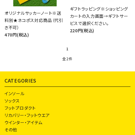
ギフトラッピング※ショッピング
オリジナルサッカーノート※送
カートの入力画面→ギフトサー
料別★ネコポス対応商品（代引
ビスで選択ください。
き不可）
220円(税込)
470円(税込)
close
1
キーワード
全2件
CATEGORIES
カテゴリー
インソール
ソックス
フットプロダクト
リカバリー・フットウエア
検索する
ウインター・アイテム
その他