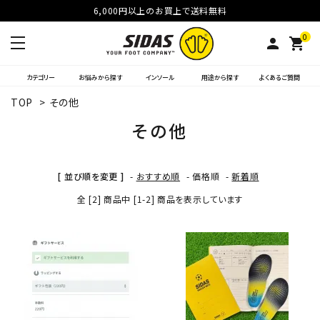
6,000円以上のお買上で送料無料
0
person
shopping_cart
カテゴリー
お悩みから探す
インソール
用途から探す
よくあるご質問
TOP
>
その他
その他
[ 並び順を変更 ]
-
おすすめ順
-
価格順
-
新着順
全 [2] 商品中 [1-2] 商品を表示しています