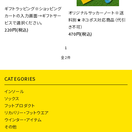
ギフトラッピング※ショッピング
オリジナルサッカーノート※送
カートの入力画面→ギフトサー
料別★ネコポス対応商品（代引
ビスで選択ください。
き不可）
220円(税込)
470円(税込)
close
1
キーワード
全2件
CATEGORIES
カテゴリー
インソール
ソックス
フットプロダクト
リカバリー・フットウエア
検索する
ウインター・アイテム
その他