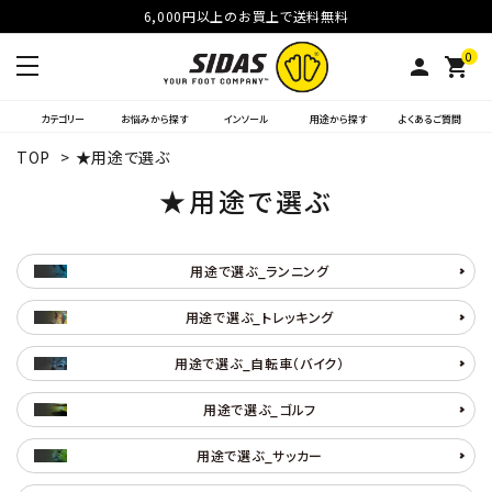
6,000円以上のお買上で送料無料
0
person
shopping_cart
カテゴリー
お悩みから探す
インソール
用途から探す
よくあるご質問
TOP
>
★用途で選ぶ
★用途で選ぶ
用途で選ぶ_ランニング
用途で選ぶ_トレッキング
用途で選ぶ_自転車（バイク）
用途で選ぶ_ゴルフ
用途で選ぶ_サッカー