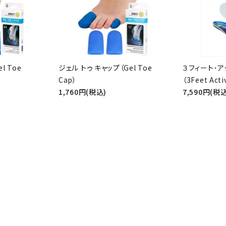
ード
l Toe
ジェル トゥ キャップ（Gel Toe
３フィート･ア
Cap）
（3Feet Acti
1,760円(税込)
7,590円(税込
リー
検索する