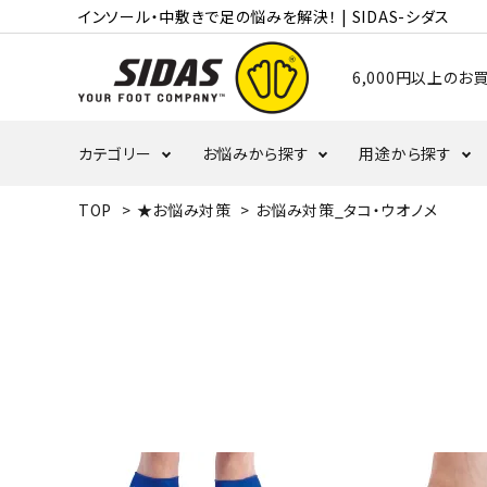
インソール・中敷きで足の悩みを解決！ | SIDAS-シダス
6,000円以上の
カテゴリー
お悩みから探す
用途から探す
TOP
>
★お悩み対策
>
お悩み対策_タコ・ウオノメ
むくみ・冷え
かかと
ランニング
タコ・ウオノメ
偏平足
バレーボール
野球