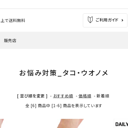
ご利用ガイド
お買上で送料無料
販売店
の痛み
足の疲れ
自転車（バイク）
サッカー
お悩み対策_タコ・ウオノメ
'
・外反母趾
腰痛
ウインタースポーツ
トレッキング
[ 並び順を変更 ]
-
おすすめ順
-
価格順
-
新着順
全 [6] 商品中 [1-6] 商品を表示しています
バスケットボール
テニス・バドミントン
革靴・パンプス
子供用