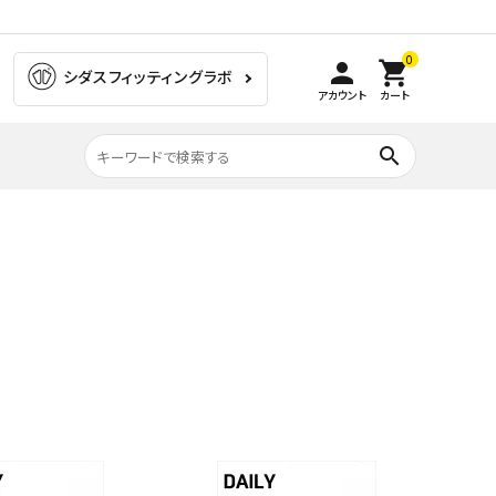
0
person
shopping_cart
シダスフィッティングラボ
アカウント
カート
search
膝の痛み
ラグビー
ゴルフ
ウォーキング