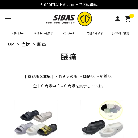
6,000円以上のお買上で送料無料
0
person
shopping_cart
カテゴリー
お悩みから探す
インソール
用途から探す
よくあるご質問
TOP
>
症状
>
腰痛
腰痛
[ 並び順を変更 ]
-
おすすめ順
-
価格順
-
新着順
全 [3] 商品中 [1-3] 商品を表示しています