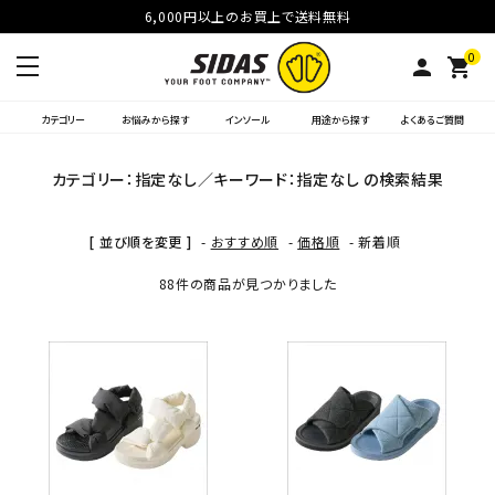
6,000円以上のお買上で送料無料
0
person
shopping_cart
カテゴリー
お悩みから探す
インソール
用途から探す
よくあるご質問
カテゴリー：指定なし／キーワード：指定なし の検索結果
[ 並び順を変更 ]
-
おすすめ順
-
価格順
-
新着順
88件の商品が見つかりました