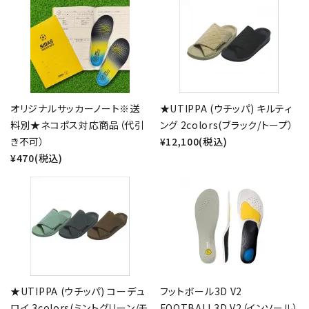
オリジナルサッカーノート※送
★UTIPPA (ウチッパ) キルティ
料別★ネコポス対応商品（代引
ング 2colors(ブラック/トープ）
き不可）
¥12,100(税込)
¥470(税込)
★UTIPPA (ウチッパ) コーデュ
フットボール3D V2
ロイ 3colors(ミントグリーン/モ
FOOTBALL3D V2（インソール）