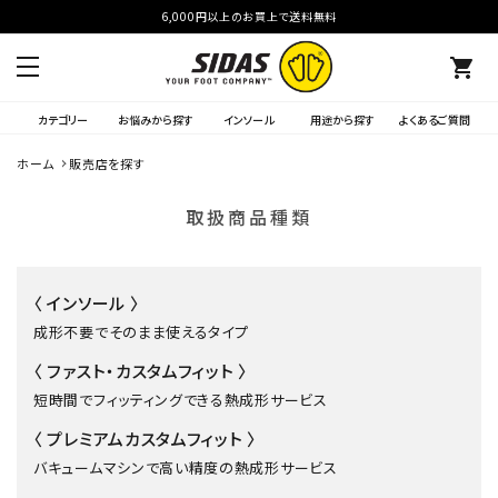
6,000円以上のお買上で送料無料
shopping_cart
カテゴリー
お悩みから探す
インソール
用途から探す
よくあるご質問
ホーム
販売店を探す
取扱商品種類
〈 インソール 〉
成形不要でそのまま使えるタイプ
〈 ファスト・カスタムフィット 〉
短時間でフィッティングできる熱成形サービス
〈 プレミアムカスタムフィット 〉
バキュームマシンで高い精度の熱成形サービス