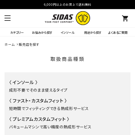
6,000円以上のお買上で送料無料
shopping_cart
カテゴリー
お悩みから探す
インソール
用途から探す
よくあるご質問
ホーム
販売店を探す
取扱商品種類
〈 インソール 〉
成形不要でそのまま使えるタイプ
〈 ファスト・カスタムフィット 〉
短時間でフィッティングできる熱成形サービス
〈 プレミアムカスタムフィット 〉
バキュームマシンで高い精度の熱成形サービス