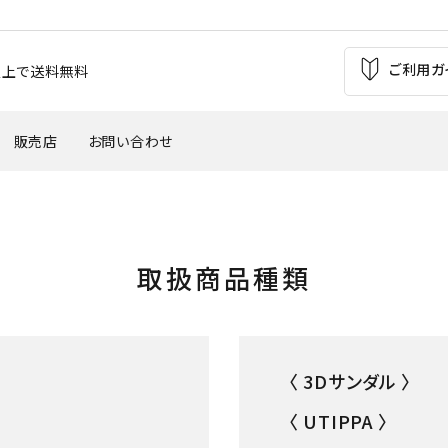
ご利用ガ
お買上で送料無料
販売店
お問い合わせ
の痛み
足の疲れ
自転車（バイク）
サッカー
取扱商品種類
'
・外反母趾
腰痛
ウインタースポーツ
トレッキング
バスケットボール
テニス・バトミントン
〈 3Dサンダル 〉
〈 UTIPPA 〉
革靴・パンプス
子供用