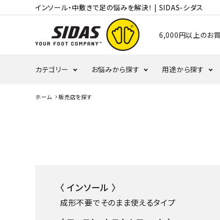
インソール・中敷きで足の悩みを解決！ | SIDAS-シダス
6,000円以上の
カテゴリー
お悩みから探す
用途から探す
ホーム
販売店を探す
むくみ・冷え
かかと
ランニング
タコ・ウオノメ
偏平足
バレーボール
野球
〈 インソール 〉
成形不要でそのまま使えるタイプ