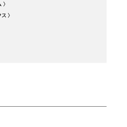
 〉
ス 〉