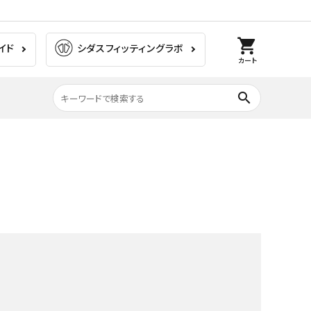
shopping_cart
イド
シダスフィッティングラボ
カート
search
膝の痛み
ラグビー
ゴルフ
ウォーキング