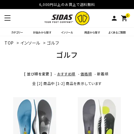
6,000円以上のお買上で送料無料
0
person
shopping_cart
カテゴリー
お悩みから探す
インソール
用途から探す
よくあるご質問
TOP
>
インソール
>
ゴルフ
ゴルフ
[ 並び順を変更 ]
-
おすすめ順
-
価格順
-
新着順
全 [2] 商品中 [1-2] 商品を表示しています