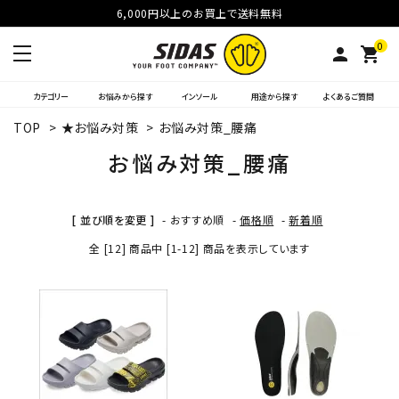
6,000円以上のお買上で送料無料
0
person
shopping_cart
カテゴリー
お悩みから探す
インソール
用途から探す
よくあるご質問
TOP
>
★お悩み対策
>
お悩み対策_腰痛
お悩み対策_腰痛
[ 並び順を変更 ]
-
おすすめ順
-
価格順
-
新着順
全 [12] 商品中 [1-12] 商品を表示しています