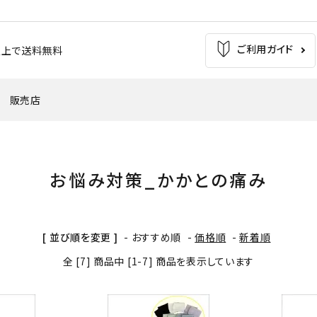
ご利用ガイド
お買上で送料無料
販売店
の痛み
足の疲れ
自転車（バイク）
サッカー
お悩み対策_かかとの痛み
'
・外反母趾
腰痛
ウインタースポーツ
トレッキング
[ 並び順を変更 ]
-
おすすめ順
-
価格順
-
新着順
全 [7] 商品中 [1-7] 商品を表示しています
バスケットボール
テニス・バドミントン
革靴・パンプス
子供用