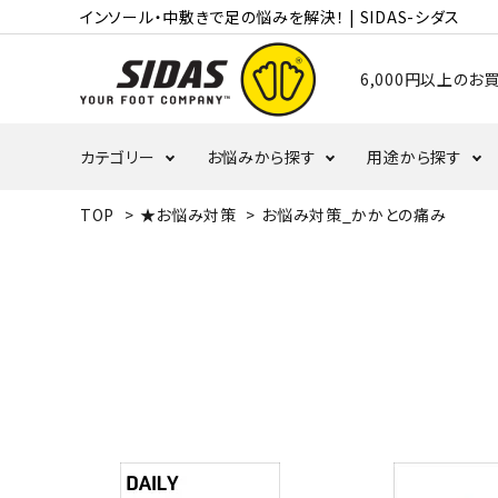
インソール・中敷きで足の悩みを解決！ | SIDAS-シダス
6,000円以上の
カテゴリー
お悩みから探す
用途から探す
TOP
>
★お悩み対策
>
お悩み対策_かかとの痛み
むくみ・冷え
かかと
ランニング
タコ・ウオノメ
偏平足
バレーボール
野球