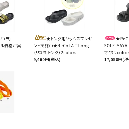
リコラ）
★トング用ソックスプレゼ
★ReC
ード
モデル価格が異
ント実施中★ReCoLA Thong
SOLE MAY
（リコラ トング）2colors
マヤ）2colo
9,460円(税込)
17,050円(税
リー
検索する