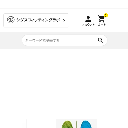
0
person
shopping_cart
シダスフィッティングラボ
アカウント
カート
search
膝の痛み
ラグビー
ゴルフ
ウォーキング