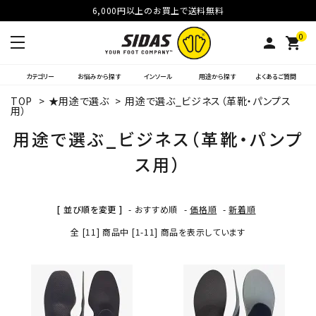
6,000円以上のお買上で送料無料
0
person
shopping_cart
カテゴリー
お悩みから探す
インソール
用途から探す
よくあるご質問
TOP
>
★用途で選ぶ
>
用途で選ぶ_ビジネス（革靴・パンプス
用）
用途で選ぶ_ビジネス（革靴・パンプ
ス用）
[ 並び順を変更 ]
-
おすすめ順
-
価格順
-
新着順
全 [11] 商品中 [1-11] 商品を表示しています