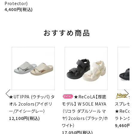
Protector)
4,400円(税込)
おすすめ商品
チ
★UTIPPA (ウチッパ) タ
★ReCoLA【厚底
★
ブ
オル 2colors(アイボリ
モデル】 W SOLE MAYA
スプレゼ
※
ー/アイシーグレー）
（リコラ ダブルソール マ
★ReCoL
12,100円(税込)
ヤ）2colors（ブラック/ホ
ラ トング）2
ワイト）
9,460円
17,050円(税込)