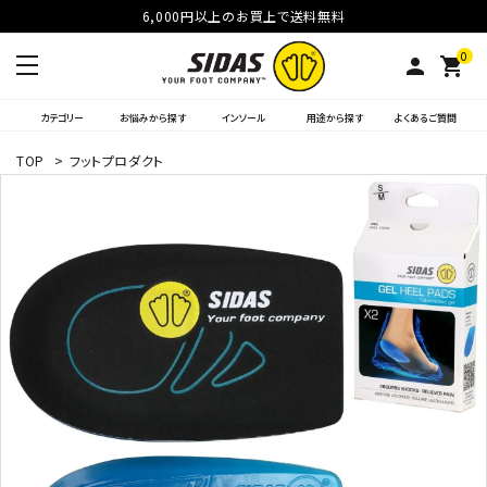
6,000円以上のお買上で送料無料
0
person
shopping_cart
カテゴリー
お悩みから探す
インソール
用途から探す
よくあるご質問
TOP
>
フットプロダクト