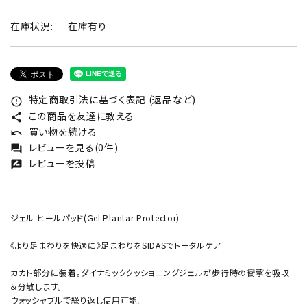
在庫状況:
在庫有り
特定商取引法に基づく表記 (返品など)
error_outline
この商品を友達に教える
share
買い物を続ける
undo
レビューを見る(0件)
forum
レビューを投稿
rate_review
ジェル ヒールパッド(Gel Plantar Protector)
《より足まわりを快適に》足まわりをSIDASでトータルケア
カカト部分に装着。ダイナミッククッショニングジェルが歩行時の衝撃を吸収
＆分散します。
ウォッシャブルで繰り返し使用可能。