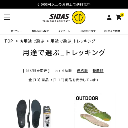
6,000円以上のお買上で送料無料
0
person
shopping_cart
カテゴリー
お悩みから探す
インソール
用途から探す
よくあるご質問
TOP
>
★用途で選ぶ
>
用途で選ぶ_トレッキング
用途で選ぶ_トレッキング
[ 並び順を変更 ]
-
おすすめ順
-
価格順
-
新着順
全 [13] 商品中 [1-13] 商品を表示しています