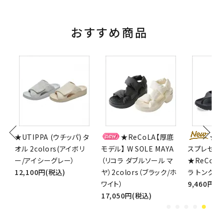
おすすめ商品
チ
★UTIPPA (ウチッパ) タ
★ReCoLA【厚底
★
ブ
オル 2colors(アイボリ
モデル】 W SOLE MAYA
スプレゼ
※
ー/アイシーグレー）
（リコラ ダブルソール マ
★ReCoL
12,100円(税込)
ヤ）2colors（ブラック/ホ
ラ トング）2
ワイト）
9,460円
17,050円(税込)