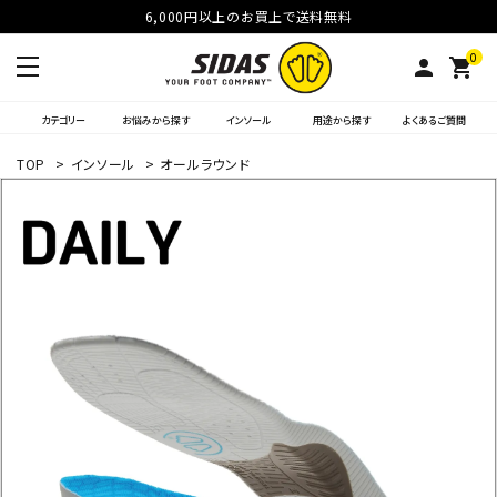
6,000円以上のお買上で送料無料
0
person
shopping_cart
カテゴリー
お悩みから探す
インソール
用途から探す
よくあるご質問
TOP
>
インソール
>
オールラウンド