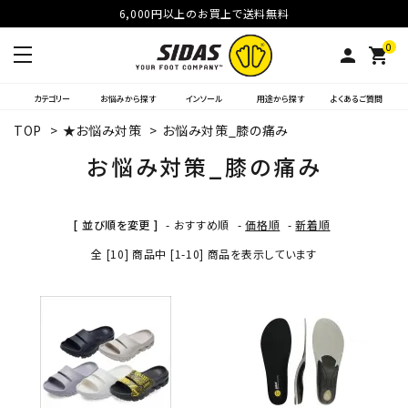
6,000円以上のお買上で送料無料
0
person
shopping_cart
カテゴリー
お悩みから探す
インソール
用途から探す
よくあるご質問
TOP
>
★お悩み対策
>
お悩み対策_膝の痛み
お悩み対策_膝の痛み
[ 並び順を変更 ]
-
おすすめ順
-
価格順
-
新着順
全 [10] 商品中 [1-10] 商品を表示しています