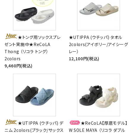
★トング用ソックスプレ
★UTIPPA (ウチッパ) タオル
ゼント実施中★ReCoLA
2colors(アイボリー/アイシーグ
Thong （リコラ トング）
レー）
2colors
12,100円(税込)
close
9,460円(税込)
キーワード
カテゴリー
★UTIPPA (ウチッパ) デ
★ReCoLA【厚底モデル】
ニム 2colors(ブラック/サックス
W SOLE MAYA （リコラ ダブル