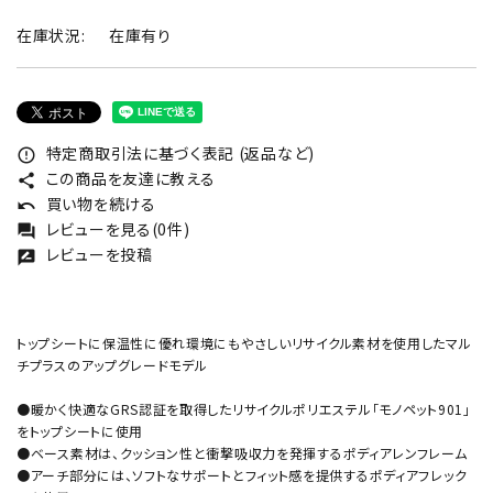
在庫状況:
在庫有り
特定商取引法に基づく表記 (返品など)
error_outline
この商品を友達に教える
share
買い物を続ける
undo
レビューを見る(0件)
forum
レビューを投稿
rate_review
トップシートに保温性に優れ環境にもやさしいリサイクル素材を使用したマル
チプラスのアップグレードモデル
●暖かく快適なGRS認証を取得したリサイクルポリエステル「モノペット901」
をトップシートに使用
●ベース素材は、クッション性と衝撃吸収力を発揮するポディアレンフレーム
●アーチ部分には、ソフトなサポートとフィット感を提供するポディアフレック