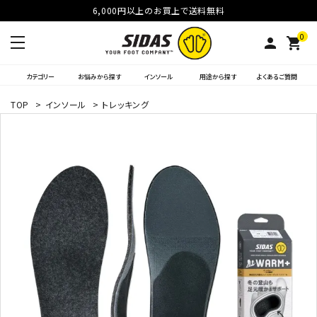
6,000円以上のお買上で送料無料
0
person
shopping_cart
カテゴリー
お悩みから探す
インソール
用途から探す
よくあるご質問
TOP
>
インソール
>
トレッキング