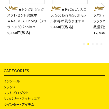
底
★トング用ソック
★ReCoLA（リコ
★
A
スプレゼント実施中
ラ）5colors※50thモデ
ッパ) デニム
マ
★ReCoLA Thong （リコ
ル価格が異なります※
ラック/サ
ホ
ラ トング）2colors
9,460円(税込)
数量限定
9,460円(税込)
12,430
CATEGORIES
インソール
ソックス
フットプロダクト
リカバリー・フットウエア
ウインター・アイテム