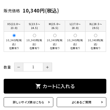
10,340円(税込)
販売価格
XS(22.0～
S(23.5～
M(25.0～
L(27.0～
XL(28.5～
23.0)
24.5)
26.5)
28.0)
29.5)
10,340円(税
10,340円(税
10,340円(税
10,340円(税
10,340円(税
込)
込)
込)
込)
込)
在庫有り
在庫有り
在庫有り
在庫有り
在庫有り
数量
－
＋
カートに入れる
shopping_cart
詳しいサイズ表はこちら
よくあるご質問