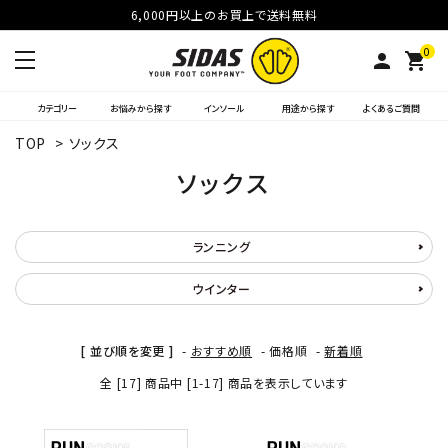
6,000円以上のお買上で送料無料
0
person
shopping_cart
カテゴリー
お悩みから探す
インソール
用途から探す
よくあるご質問
TOP
>
ソックス
ソックス
ランニング
ウインター
[ 並び順を変更 ]
-
おすすめ順
-
価格順
-
新着順
全 [17] 商品中 [1-17] 商品を表示しています