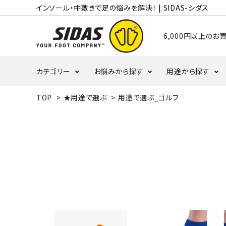
インソール・中敷きで足の悩みを解決！ | SIDAS-シダス
6,000円以上の
カテゴリー
お悩みから探す
用途から探す
TOP
>
★用途で選ぶ
>
用途で選ぶ_ゴルフ
むくみ・冷え
かかと
ランニング
タコ・ウオノメ
偏平足
バレーボール
野球