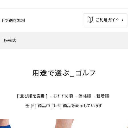
ご利用ガイド
お買上で送料無料
販売店
の痛み
足の疲れ
自転車（バイク）
サッカー
用途で選ぶ_ゴルフ
'
・外反母趾
腰痛
ウインタースポーツ
トレッキング
[ 並び順を変更 ]
-
おすすめ順
-
価格順
-
新着順
全 [6] 商品中 [1-6] 商品を表示しています
バスケットボール
テニス・バドミントン
革靴・パンプス
子供用