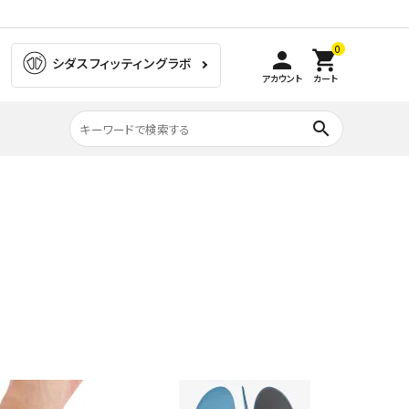
0
person
shopping_cart
シダスフィッティングラボ
アカウント
カート
search
膝の痛み
ラグビー
ゴルフ
ウォーキング