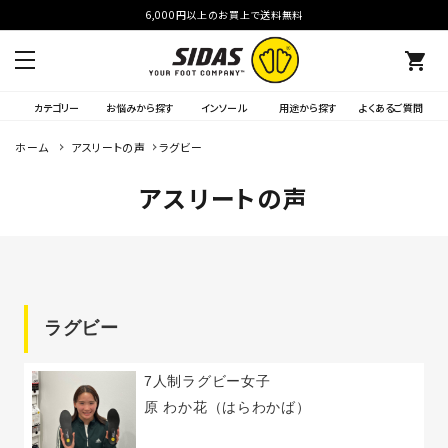
6,000円以上のお買上で送料無料
shopping_cart
カテゴリー
お悩みから探す
インソール
用途から探す
よくあるご質問
ホーム
アスリートの声
ラグビー
アスリートの声
ラグビー
7人制ラグビー女子
原 わか花
（はらわかば）