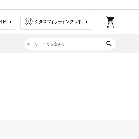
shopping_cart
イド
シダスフィッティングラボ
カート
search
膝の痛み
ラグビー
ゴルフ
ウォーキング