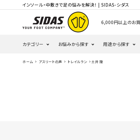
インソール・中敷きで足の悩みを解決！ | SIDAS-シダス
6,000円以上の
カテゴリー
お悩みから探す
用途から探す
ホーム
アスリートの声
トレイルラン
土井 陵
むくみ・冷え
かかと
ランニング
タコ・ウオノメ
偏平足
バレーボール
野球