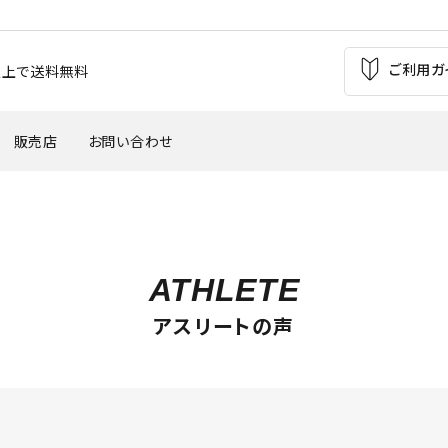
ご利用ガ
お買上で送料無料
販売店
お問い合わせ
の痛み
足の疲れ
自転車（バイク）
サッカー
ATHLETE
'
・外反母趾
腰痛
ウインタースポーツ
トレッキング
アスリートの声
バスケットボール
テニス・バトミントン
革靴・パンプス
子供用