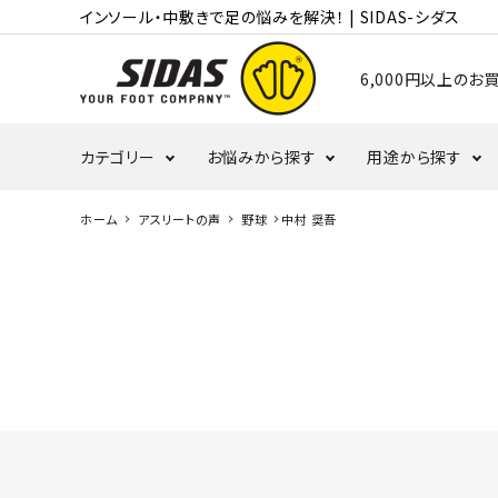
インソール・中敷きで足の悩みを解決！ | SIDAS-シダス
6,000円以上の
カテゴリー
お悩みから探す
用途から探す
ホーム
アスリートの声
野球
中村 奨吾
むくみ・冷え
かかと
ランニング
タコ・ウオノメ
偏平足
バレーボール
野球