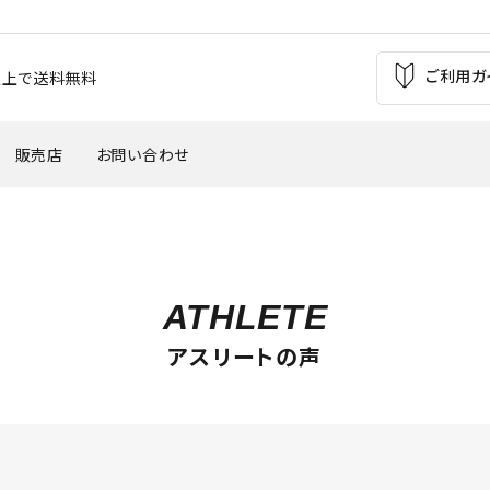
ご利用ガ
お買上で送料無料
販売店
お問い合わせ
の痛み
足の疲れ
自転車（バイク）
サッカー
ATHLETE
'
・外反母趾
腰痛
ウインタースポーツ
トレッキング
アスリートの声
バスケットボール
テニス・バトミントン
革靴・パンプス
子供用