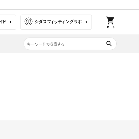
shopping_cart
イド
シダスフィッティングラボ
カート
search
膝の痛み
ラグビー
ゴルフ
ウォーキング