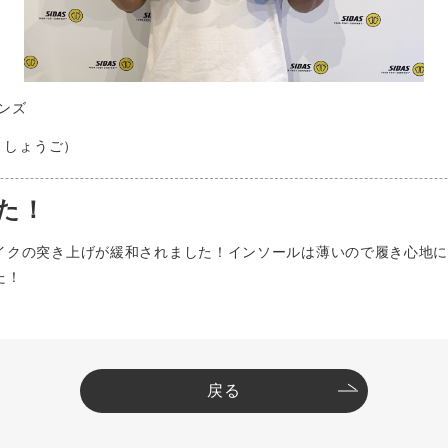
ンズ
 しょうご）
た！
イクの突き上げが緩和されました！インソールは薄いので履き心地
た！
戻る