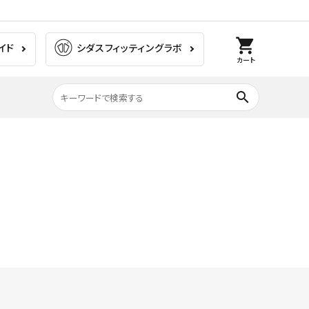
shopping_cart
イド
シダスフィッティングラボ
カート
search
膝の痛み
ラグビー
ゴルフ
ウォーキング