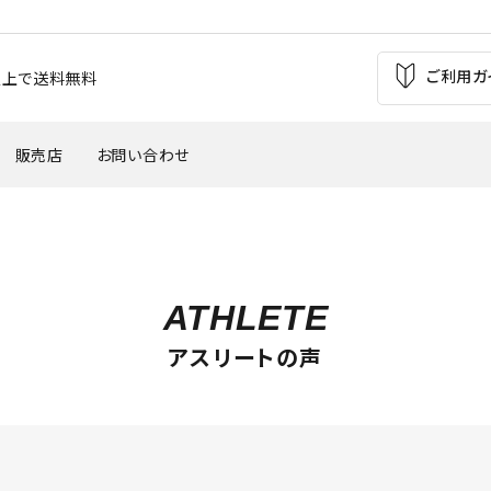
ご利用ガ
お買上で送料無料
販売店
お問い合わせ
の痛み
足の疲れ
自転車（バイク）
サッカー
ATHLETE
'
・外反母趾
腰痛
ウインタースポーツ
トレッキング
アスリートの声
バスケットボール
テニス・バトミントン
革靴・パンプス
子供用