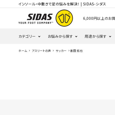
インソール・中敷きで足の悩みを解決！ | SIDAS-シダス
6,000円以上の
カテゴリー
お悩みから探す
用途から探す
ホーム
アスリートの声
サッカー
喜田 拓也
むくみ・冷え
かかと
ランニング
タコ・ウオノメ
偏平足
バレーボール
野球