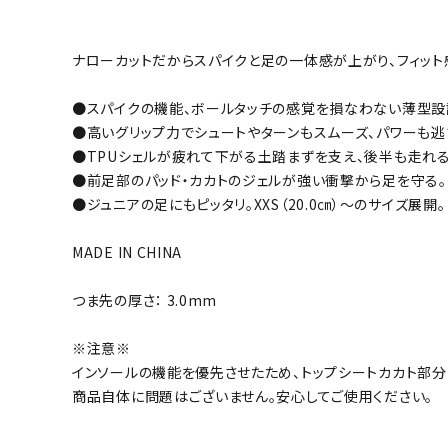
ナローカットだからスパイクと足の一体感が上がり、フィット
●スパイクの機能、ボールタッチの感覚を損なわない薄型設
●高いグリップ力でシュートやターンもスムーズ、パワーも逃
●TPUシェルが疲れて下がる土踏まずを支え、後半も走れる
●前足部のパッド・カカトのジェルが強い衝撃から足を守る。
●ジュニアの足にもピッタリ。XXS（20.0㎝）～のサイズ展開。
MADE IN CHINA
つま先の厚さ： 3.0mm
※注意※
インソールの機能を優先させたため、トップシートカカト部分
商品自体に問題はございません。安心してご使用ください。