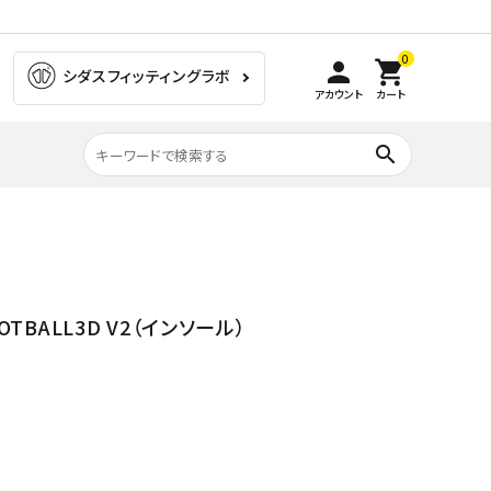
0
person
shopping_cart
シダスフィッティングラボ
アカウント
カート
search
膝の痛み
ラグビー
OTBALL3D V2（インソール）
ゴルフ
ウォーキング