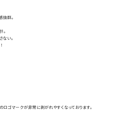
感抜群。
計。
さない。
！
のロゴマークが非常に剥がれやすくなっております。