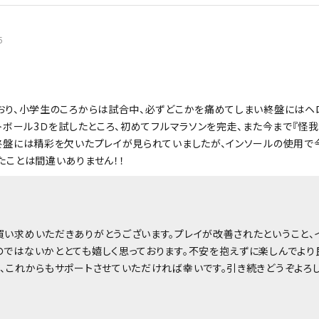
5
おり、小学生のころからは試合中、必ずどこかを痛めてしまい終盤にはヘ
トボール3Ｄを試したところ、初めてフルマラソンを完走、また今まで『怪
終盤には精彩を欠いたプレイが見られていましたが、インソールの使用で
たことは間違いありません！！
買い求めいただきありがとうございます。プレイが改善されたということ、
のではないかととても嬉しく思っております。不安を抱えずに楽しんでよ
、これからもサポートさせていただければ幸いです。引き続きどうぞよろし