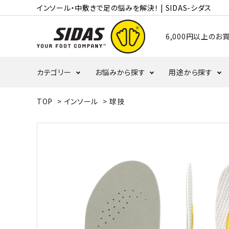
インソール・中敷きで足の悩みを解決！ | SIDAS-シダス
6,000円以上の
カテゴリー
お悩みから探す
用途から探す
TOP
>
インソール
>
球技
むくみ・冷え
かかと
ランニング
タコ・ウオノメ
偏平足
バレーボール
野球