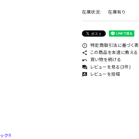
在庫状況:
在庫有り
特定商取引法に基づく表記
error_outline
この商品を友達に教える
share
買い物を続ける
undo
レビューを見る(3件)
forum
レビューを投稿
rate_review
ック!!