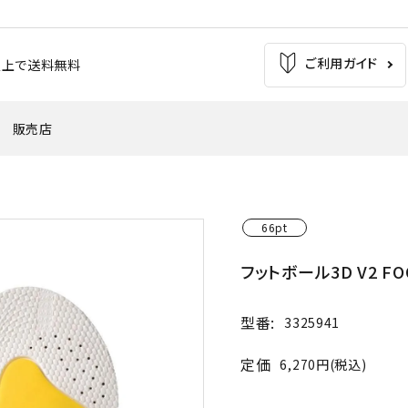
ご利用ガイド
お買上で送料無料
販売店
の痛み
足の疲れ
自転車（バイク）
サッカー
66pt
'
・外反母趾
腰痛
フットボール3D V2 FO
ウインタースポーツ
トレッキング
型番:
3325941
バスケットボール
テニス・バドミントン
定価
6,270円(税込)
革靴・パンプス
子供用