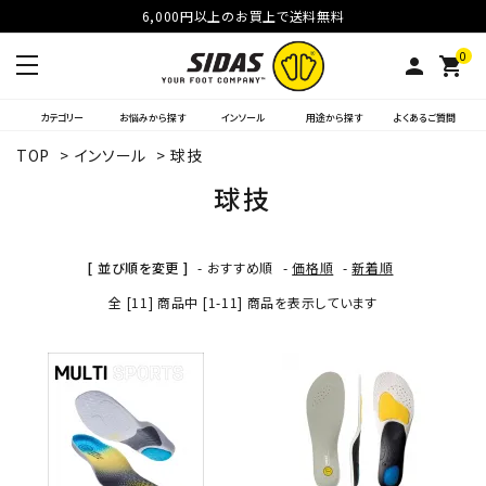
6,000円以上のお買上で送料無料
0
person
shopping_cart
カテゴリー
お悩みから探す
インソール
用途から探す
よくあるご質問
TOP
>
インソール
>
球技
球技
[ 並び順を変更 ]
-
おすすめ順
-
価格順
-
新着順
全 [11] 商品中 [1-11] 商品を表示しています