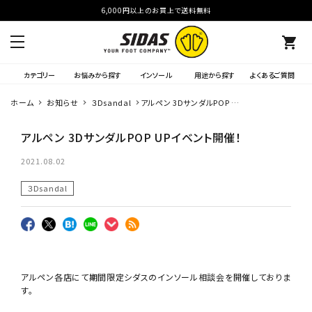
6,000円以上のお買上で送料無料
shopping_cart
カテゴリー
お悩みから探す
インソール
用途から探す
よくあるご質問
ホーム
お知らせ
３Dsandal
アルペン 3DサンダルPOP UP
イベント開催！
アルペン 3DサンダルPOP UPイベント開催！
2021.08.02
３Dsandal
アルペン各店にて期間限定シダスのインソール相談会を開催しておりま
す。