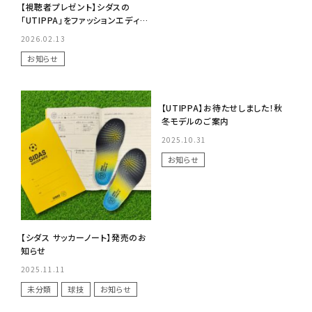
【視聴者プレゼント】シダスの
「UTIPPA」をファッションエディタ
ー・スタイリストの大草直子さんの
2026.02.13
YouTube「大草直子のAMARC
お知らせ
CHANNEL」にてご紹介いただきま
した！
No Image
【UTIPPA】お待たせしました！秋
冬モデルのご案内
2025.10.31
お知らせ
【シダス サッカーノート】発売のお
知らせ
2025.11.11
未分類
球技
お知らせ