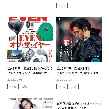
INFO
12/5発売 雑誌EVEN（イーブン）
11/25発売 雑誌MEN’S
にてシダスインソール掲載されま
CLUB（メンズクラブ）にてシダスラ
した！
ンニングインソール掲載されまし
2022.12.05
2022.12.05
た！
INFO
ゴルフ
INFO
ラン
No Image
★西武池袋本店SIDASオーダーイ
ンソール販売会 11月