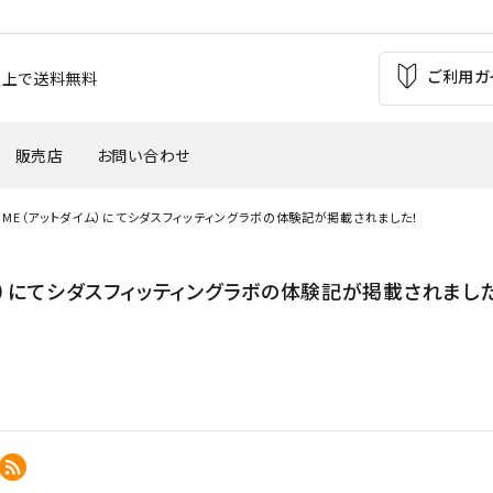
ご利用ガ
お買上で送料無料
販売店
お問い合わせ
IME（アットダイム）にてシダスフィッティングラボの体験記が掲載されました！
の痛み
足の疲れ
自転車（バイク）
サッカー
ム）にてシダスフィッティングラボの体験記が掲載されました
'
・外反母趾
腰痛
ウインタースポーツ
トレッキング
バスケットボール
テニス・バトミントン
革靴・パンプス
子供用