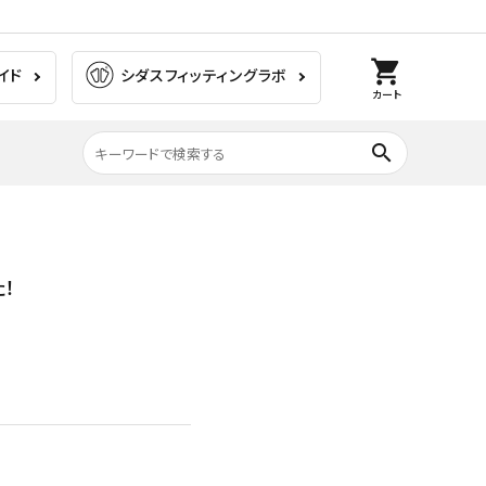
shopping_cart
イド
シダスフィッティングラボ
カート
search
膝の痛み
ラグビー
！
ゴルフ
ウォーキング