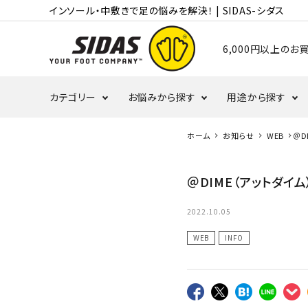
インソール・中敷きで足の悩みを解決！ | SIDAS-シダス
6,000円以上の
カテゴリー
お悩みから探す
用途から探す
ホーム
お知らせ
WEB
＠D
むくみ・冷え
かかと
ランニング
＠DIME（アットダイ
タコ・ウオノメ
偏平足
バレーボール
2022.10.05
WEB
INFO
野球