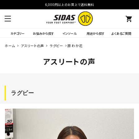
6,000円以上のお買上で送料無料
shopping_cart
カテゴリー
お悩みから探す
インソール
用途から探す
よくあるご質問
ホーム
アスリートの声
ラグビー
原 わか花
アスリートの声
ラグビー