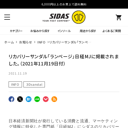
6,000円以上のお買上で送料無料
shopping_cart
カテゴリー
お悩みから探す
インソール
用途から探す
よくあるご質問
ホーム
お知らせ
INFO
リカバリーサンダル「ランペー
ジ」日経MJに掲載されまし
た。（2021年11月19日付）
リカバリーサンダル「ランページ」日経MJに掲載されま
した。（2021年11月19日付）
2021.11.19
INFO
３Dsandal
日本経済新聞社が発行している消費と流通、マーケティン
グ情報に特化した専門紙「日経MJ」にシダスのリカバリー