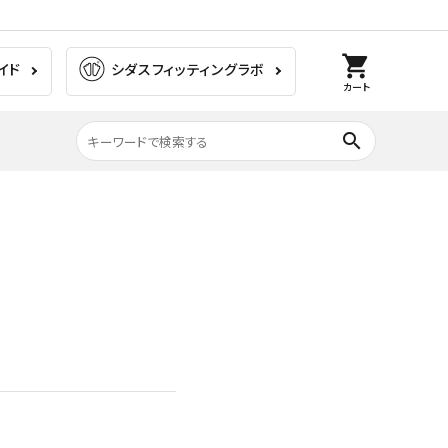
shopping_cart
イド
シダスフィッティングラボ
カート
search
膝の痛み
ラグビー
ゴルフ
ウォーキング