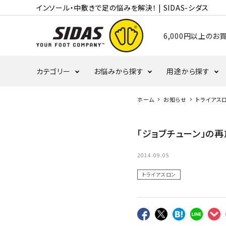
インソール・中敷きで足の悩みを解決！ | SIDAS-シダス
6,000円以上の
カテゴリー
お悩みから探す
用途から探す
ホーム
お知らせ
トライアス
むくみ・冷え
かかと
ランニング
「ジョブチューン」の
タコ・ウオノメ
偏平足
バレーボール
2014.09.05
トライアスロン
野球