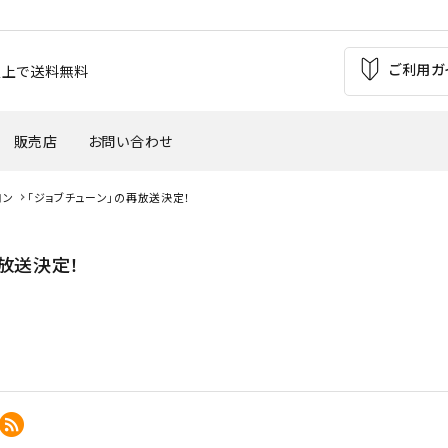
ご利用ガ
お買上で送料無料
販売店
お問い合わせ
ロン
「ジョブチューン」の再放送決定！
の痛み
足の疲れ
自転車（バイク）
サッカー
再放送決定！
'
・外反母趾
腰痛
ウインタースポーツ
トレッキング
バスケットボール
テニス・バトミントン
革靴・パンプス
子供用