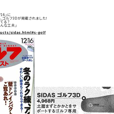
16」に
ル、ゴルフ3Dが掲載されました！
してる？
んな工夫」
ducts/sidas.html#s-golf