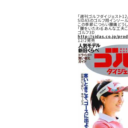
「週刊ゴルフダイジェスト12/
SIDASのゴルフ用インソー
この季節につらい腰痛どう
「腰をいたわるあんな工夫こ
ゴルフ3D
http://sidas.co.jp/pro
12/2発売