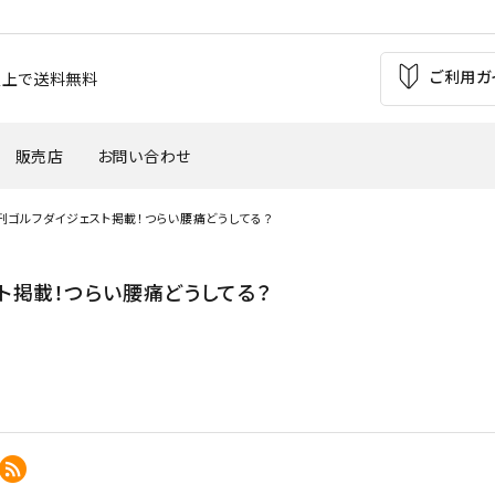
ご利用ガ
お買上で送料無料
販売店
お問い合わせ
刊ゴルフダイジェスト掲載！つらい腰痛どうしてる？
の痛み
足の疲れ
自転車（バイク）
サッカー
ト掲載！つらい腰痛どうしてる？
'
・外反母趾
腰痛
ウインタースポーツ
トレッキング
バスケットボール
テニス・バトミントン
革靴・パンプス
子供用