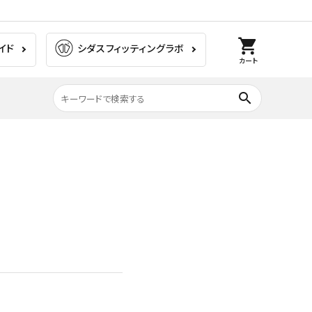
shopping_cart
イド
シダスフィッティングラボ
カート
search
膝の痛み
ラグビー
ゴルフ
ウォーキング