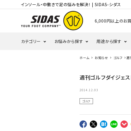
インソール・中敷きで足の悩みを解決！ | SIDAS-シダス
6,000円以上の
カテゴリー
お悩みから探す
用途から探す
ホーム
お知らせ
ゴルフ
週
むくみ・冷え
かかと
ランニング
週刊ゴルフダイジェス
タコ・ウオノメ
偏平足
バレーボール
2014.12.03
ゴルフ
野球