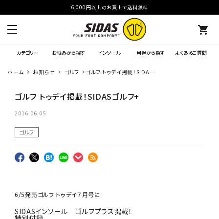
6,000円以上のお買上で送料無料
shopping_cart
カテゴリー
お悩みから探す
インソール
用途から探す
よくあるご質問
ホーム
お知らせ
ゴルフ
ゴルフ トゥデイ掲載！SIDAS
ゴルフ+
ゴルフ トゥデイ掲載！SIDASゴルフ+
2016.06.05
ゴルフ
6/5発売ゴルフ トゥデイ７月号に
SIDASインソール ゴルフプラス掲載！
特別付録