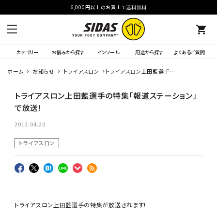
6,000円以上のお買上で送料無料
shopping_cart
カテゴリー
お悩みから探す
インソール
用途から探す
よくあるご質問
ホーム
お知らせ
トライアスロン
トライアスロン上田藍選手の
特集「報道ステーション」で放
送!
トライアスロン上田藍選手の特集「報道ステーション」
で放送!
2012.04.20
トライアスロン
トライアスロン上田藍選手の特集が放送されます!