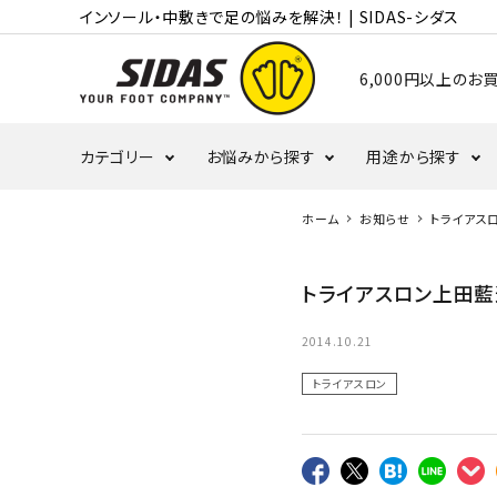
インソール・中敷きで足の悩みを解決！ | SIDAS-シダス
6,000円以上の
カテゴリー
お悩みから探す
用途から探す
ホーム
お知らせ
トライアス
むくみ・冷え
かかと
ランニング
トライアスロン上田藍
タコ・ウオノメ
偏平足
バレーボール
2014.10.21
トライアスロン
野球