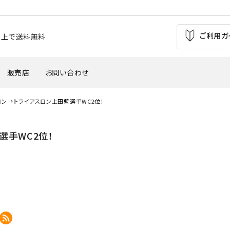
ご利用ガ
お買上で送料無料
販売店
お問い合わせ
ロン
トライアスロン上田藍選手WC2位！
の痛み
足の疲れ
自転車（バイク）
サッカー
選手WC2位！
'
・外反母趾
腰痛
ウインタースポーツ
トレッキング
バスケットボール
テニス・バトミントン
革靴・パンプス
子供用