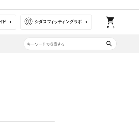
shopping_cart
イド
シダスフィッティングラボ
カート
search
膝の痛み
ラグビー
ゴルフ
ウォーキング