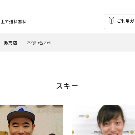
ご利用ガ
お買上で送料無料
販売店
お問い合わせ
の痛み
足の疲れ
転車（バイク）
サッカー
スキー
'
・外反母趾
腰痛
インタースポーツ
トレッキング
スケットボール
テニス・バトミントン
靴・パンプス
子供用