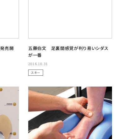
ト発売開
五藤伯文 足裏間感覚が判り易いシダス
が一番
2016.10.31
スキー