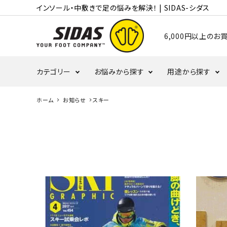
インソール・中敷きで足の悩みを解決！ | SIDAS-シダス
6,000円以上の
カテゴリー
お悩みから探す
用途から探す
ホーム
お知らせ
スキー
むくみ・冷え
かかと
ランニング
自
タコ・ウオノメ
偏平足
バレーボール
ウ
野球
バ
革