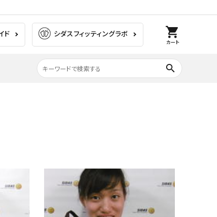
shopping_cart
イド
シダスフィッティングラボ
カート
search
膝の痛み
ラグビー
ゴルフ
ウォーキング