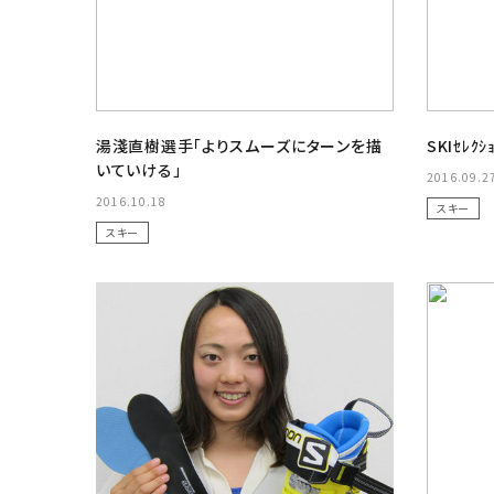
湯淺直樹選手「よりスムーズにターンを描
SKIｾﾚｸ
いていける」
2016.09.2
2016.10.18
スキー
スキー