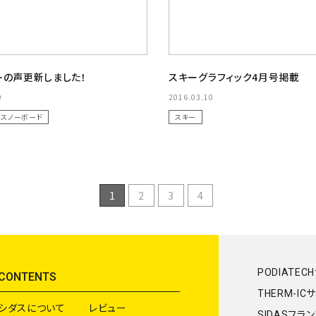
トの声更新しました！
スキーグラフィック4月号掲載
0
2016.03.10
スノーボード
スキー
1
2
3
4
PODIATEC
CONTENTS
THERM-IC
シダスについて
レビュー
SIDASフラ